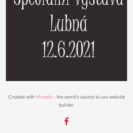
Created with
Mozello
- the world's easiest to use website
builder.