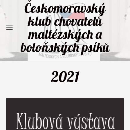
Českomoravský
klub chovatelů
maltézských a
boloňských psíků
2021