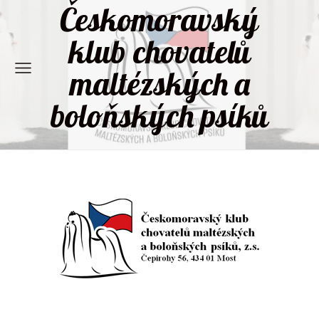
Českomoravský
klub chovatelů
maltézských a
boloňských psíků