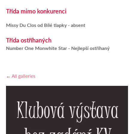
Třída mimo konkurenci
Missy Du Clos od Bílé tlapky - absent
Třída ostříhaných
Number One Monwhite Star
- Nejlepší ostříhaný
All galleries