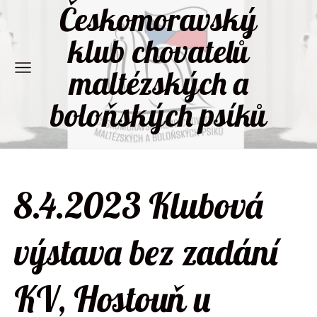
Českomoravský
klub chovatelů
maltézských a
boloňských psíků
8.4.2023 Klubová
výstava bez zadání
KV, Hostouň u