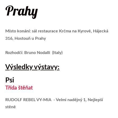
Prahy
Místo konání: sál restaurace Krčma na Kyrově, Hájecká
316, Hostouň u Prahy
Rozhodčí:
Bruno Nodalli (Italy)
Výsledky výstavy:
Psi
Třída štěňat
RUDOLF REBEL VY-MIA - Velmi nadějný 1, Nejlepší
stěně